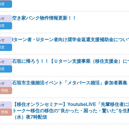
制度
空き家バンク物件情報更新！！
らせ
制度
Iターン者・Uターン者向け奨学金返還支援補助金につい
らせ
制度
石垣に帰ろう！！【Ｕターン支援事業（移住支援金）に
らせ
制度
石垣市主催婚活イベント「メタバース婚活」参加者募集
らせ
ト情報
【移住オンランセミナー】YoutubeLIVE「先輩移住
らせ
トーク〜移住の移住の“良かった・困った・驚いた”を生配
ト情報
（水）夜7時配信