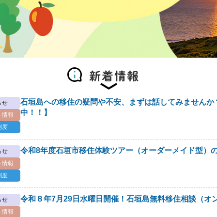
新着情報
石垣島への移住の疑問や不安、まずは話してみませんか
らせ
中！！】
ト情報
制度
令和8年度石垣市移住体験ツアー（オーダーメイド型）
らせ
ト情報
制度
令和８年7月29日水曜日開催！石垣島無料移住相談（オン
らせ
ト情報