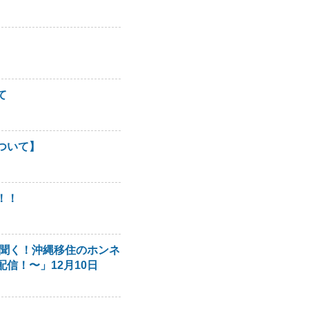
て
ついて】
！！
者に聞く！沖縄移住のホンネ
信！〜」12月10日