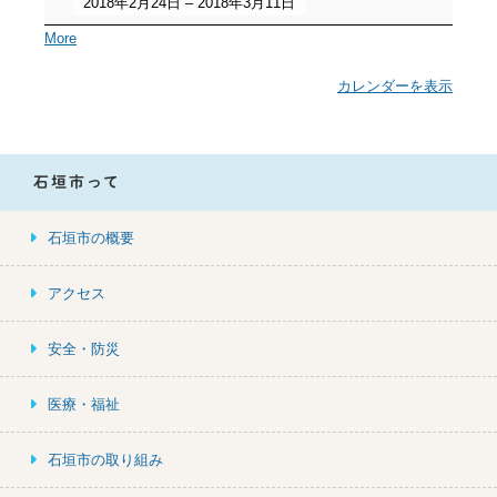
2018年2月24日
–
2018年3月11日
a
More
b
o
カレンダーを表示
u
t
{t
i
石垣市って
t
l
石垣市の概要
e}
アクセス
安全・防災
医療・福祉
石垣市の取り組み