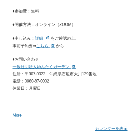
♦参加費：無料
♦開催方法：オンライン（ZOOM）
新
♦申し込み：
詳細
をご確認の上、
規
新
事前予約要➡
こちら
から
タ
規
ブ
タ
♦お問い合わせ
ブ
新
一般社団法人ゆんたくガーデン
規
住所：〒907-0022 沖縄県石垣市大川129番地
タ
電話：0980-87-0002
ブ
休業日：月曜日
a
More
b
o
カレンダーを表示
u