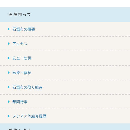
t
{t
i
石垣市って
t
l
石垣市の概要
e}
アクセス
安全・防災
医療・福祉
石垣市の取り組み
年間行事
メディア等紹介履歴